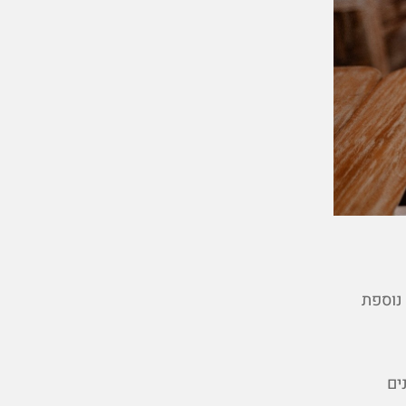
 נוספת
ים