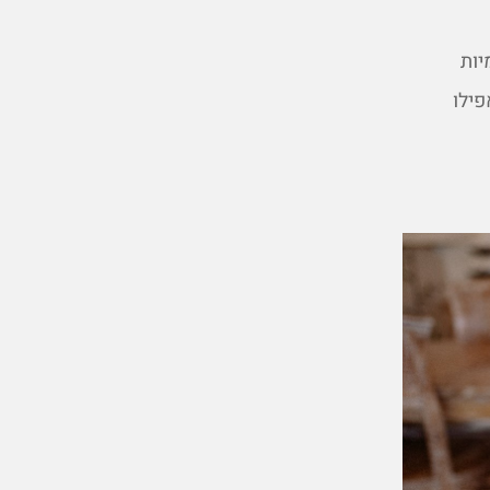
יות
פילו