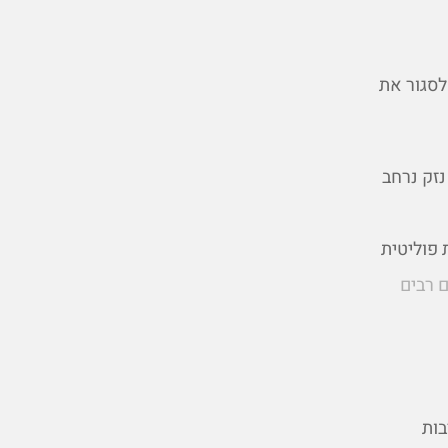
 לסגור את
נזק נרחב
 פוליטית
 רבים
בות