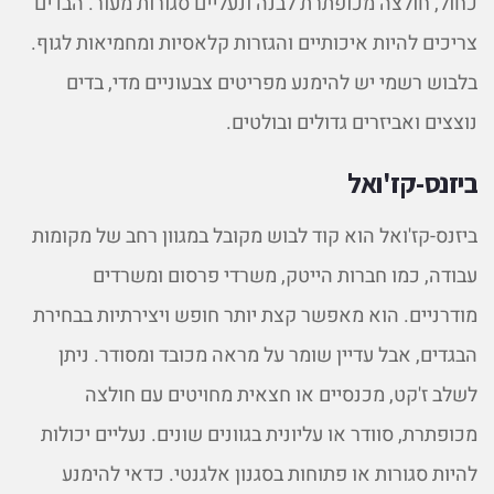
כחול, חולצה מכופתרת לבנה ונעליים סגורות מעור. הבדים
צריכים להיות איכותיים והגזרות קלאסיות ומחמיאות לגוף.
בלבוש רשמי יש להימנע מפריטים צבעוניים מדי, בדים
נוצצים ואביזרים גדולים ובולטים.
ביזנס-קז'ואל
ביזנס-קז'ואל הוא קוד לבוש מקובל במגוון רחב של מקומות
עבודה, כמו חברות הייטק, משרדי פרסום ומשרדים
מודרניים. הוא מאפשר קצת יותר חופש ויצירתיות בבחירת
הבגדים, אבל עדיין שומר על מראה מכובד ומסודר. ניתן
לשלב ז'קט, מכנסיים או חצאית מחויטים עם חולצה
מכופתרת, סוודר או עליונית בגוונים שונים. נעליים יכולות
להיות סגורות או פתוחות בסגנון אלגנטי. כדאי להימנע