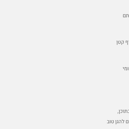
תם
ף קטן
מי
וכן,
 להגן טוב