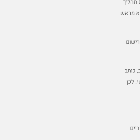
 תהליך
ודא מראש
רישום
, כותב
. לכן
יים