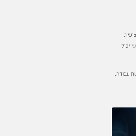
ועית
עי
יכול
ת עבודה,