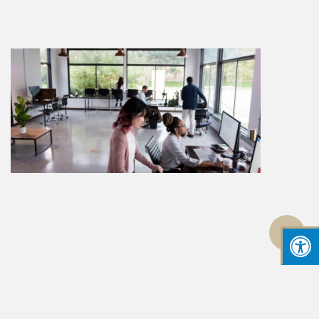
גלילה
לראש
העמוד