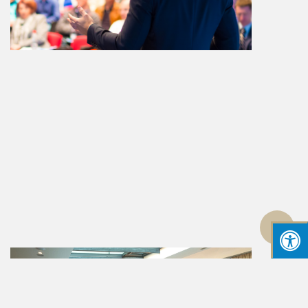
גלילה
לראש
העמוד