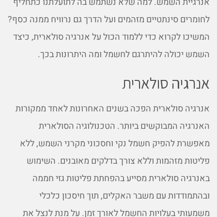
אנרגיית השמש. למה שלא נשתמש בה לתועלתנו כתחליף
לחומרים סינתטיים מזהמים ועל הדרך גם נרוויח ממנה כסף?
המשיכו לקרוא כדי ללמוד הכול על אנרגיה סולארית, כיצד
השמש יכולה להיתרגם לחשמל ומה היתרונות בכך.
אנרגיה סולארית
אנרגיה סולארית הפכה בשנים האחרונות לאחד ממקורות
האנרגיה המבוקשים ביותר. הטכנולוגיה הסולארית
מאפשרת להפיק חשמל נקי וחסכוני מקרני השמש, ללא
פליטות מזהמות וללא צורך בדלקים מאובנים. השימוש
באנרגיה סולארית מסייע בהפחתת פליטות גזי חממה
ובהתמודדות עם משבר האקלים, תוך חיסכון כלכלי
משמעותי בעלויות החשמל לאורך זמן. על מנת לנצל את