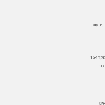
 פגישות
הקצו פרקי זמן קבועים למשימות מסוימות במהלך היום. לדוגמה, 15 דקות לבדיקת דוא"ל בבוקר ו-15
וז.
אים