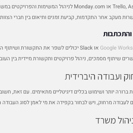
השתמשו בכלים כמו Trello, Asana או Monday.com לניהול המשימות והפרו
ת מעקב אחר התקדמות, קביעת זמנים ותיאום בין חברי הצוות.
 והתכתבות
Google Work
, Microsoft Teams או Slack יכולים לשפר את התקשורת ושית
ים שיתוף מסמכים, ניהול פרויקטים ותקשורת מיידית בין העובד
ק ועבודה היברידית
 ברורה יותר ושימוש בכלים דיגיטליים מתאימים. עם זאת, חשוב 
לעבודה מרחוק, ויש לבחור בקפידה את מי לאמן לסוג העבודה ה
ניהול משרד