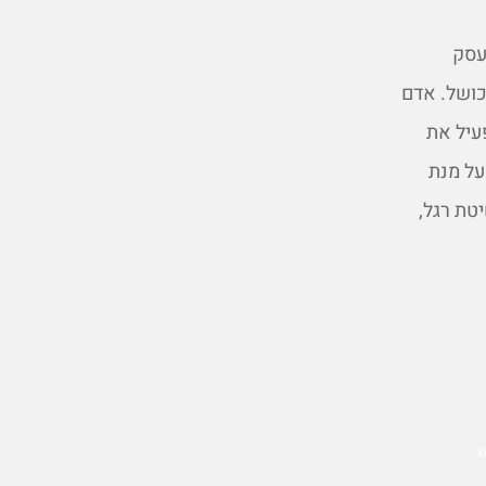
עסק
כושל. אדם
עיל את
על מנת
טת רגל,
ש