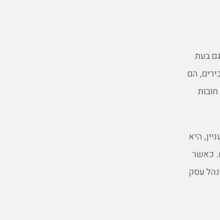
ם בעת
ירים, הם
חובות
ין, היא
. כאשר
נהל עסק