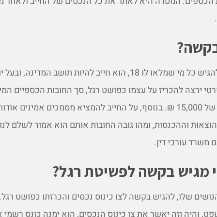
הכספים. המטרה היא לאתר את כל הנכסים של החייב ולאחר מ
בקשה?
בקשה לפשיטת רגל יכול להגיש כל מי שמלאו לו 18, הוא חייב להיות תושב המדי
טי ירצה להכריז על עצמו כפושט רגל, סך החובות הכספיים המינ
שלו לא יהיו מתחת לסכום של 15,000 ₪. בנוסף, על החייב להמציא מסמכים אמינים 
הוצאות וההכנסות, ומהו גובה החובות אותם הוא אמור לשלם לנוש
 משרד עורכי דין.
י מגיש בקשה לפשיטת רגל?
ושים שלו, להגיש בקשה לצו כינוס נכסים והכרזתו כפושט רגל.
שפט, והיה וזה יאשר את צו כינוס הנכסים, הוא ימנה כונס רשמי 