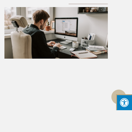
גלילה
לראש
העמוד