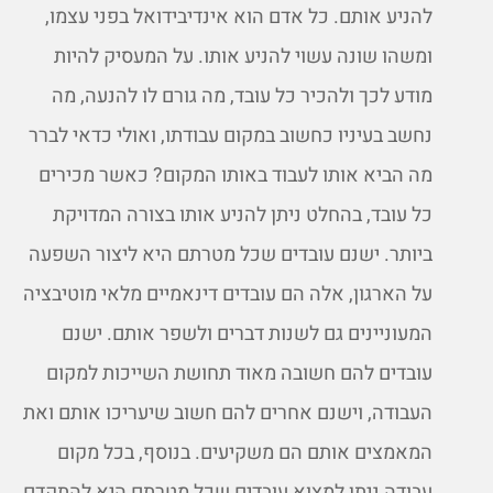
להניע אותם. כל אדם הוא אינדיבידואל בפני עצמו,
ומשהו שונה עשוי להניע אותו. על המעסיק להיות
מודע לכך ולהכיר כל עובד, מה גורם לו להנעה, מה
נחשב בעיניו כחשוב במקום עבודתו, ואולי כדאי לברר
מה הביא אותו לעבוד באותו המקום? כאשר מכירים
כל עובד, בהחלט ניתן להניע אותו בצורה המדויקת
ביותר. ישנם עובדים שכל מטרתם היא ליצור השפעה
על הארגון, אלה הם עובדים דינאמיים מלאי מוטיבציה
המעוניינים גם לשנות דברים ולשפר אותם. ישנם
עובדים להם חשובה מאוד תחושת השייכות למקום
העבודה, וישנם אחרים להם חשוב שיעריכו אותם ואת
המאמצים אותם הם משקיעים. בנוסף, בכל מקום
עבודה ניתן למצוא עובדים שכל מטרתם היא להתקדם