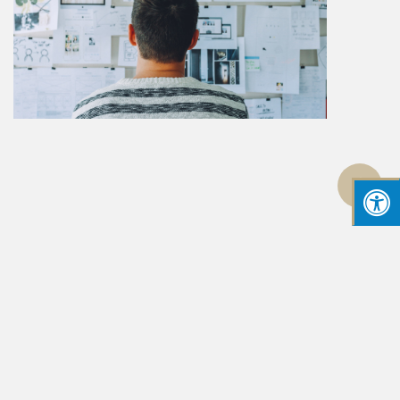
גלילה
לראש
העמוד