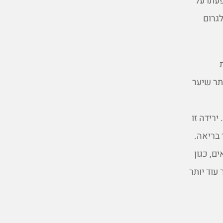
עתו על
לגרום
תר שיער
רידה זו
 בריאה.
ם, כגון
עוד יותר