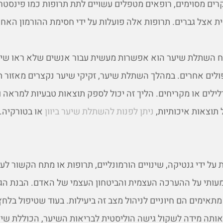
ים מסוימים, רופאים מטפלים עשויים לתת תרופות כמו פינסטרי
ת אצל גברים. תרופות אלה פועלות על ידי חסימת ההורמון האח
ח השתלת שיער הוא אפשרות מעשית עבור אנשים שלא ראו שיפ
לים אחרים. במהלך השתלת שיער, זקיקי שיער נקצרים מאזור ת
ילים או מקריחים. הליך זה יכול לספק תוצאות טבעיות למראה ול
 תוצאות איכותיות,
ניתן לפנות להשתלת שיער ביוון
או בטורקיה.
 על ידי גנטיקה, שינויים הורמונליים, תרופות או מתח הקשור לעב
עותי על ההערכה העצמית והביטחון העצמי של האדם. הבנת הג
מתאימים הם חיוניים לניהול מצב זה ביעילות. בעוד שטיפול בלח
באותה מידה לשקול גישה הוליסטית לבריאות השיער, הכוללת שינו