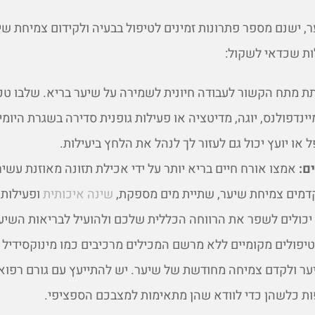
, ישנם מספר פתרונות זמינים לטיפול בבעיה ולקידום צמיחת ש
ות שכדאי לשקול:
 מתח הקשור לעבודה חיונית לשמירה על שיער בריא. שלבו טכ
נדפולנס, יוגה, מדיטציה או פעילות גופנית סדירה בשגרת היומי
ו יועץ יכול גם לעזור לך לנהל את הלחץ ביעילות.
ם:
אמצו אורח חיים בריא יותר על ידי אכילת תזונה מאוזנת עשי
קדמים צמיחת שיער, שתיית מים מספקת,
שינה איכותית
ופעילות 
 יכולים לשפר את הרווחה הכללית שלכם ולהועיל לבריאות השי
יפולים מקומיים ללא מרשם המכילים מרכיבים כמו מינוקסידיל י
ער ולקדם צמיחה מחודשת של שיער. יש להתייעץ עם גורם רפוא
ות כלשהן כדי לוודא שהן מתאימות למצבכם הספציפי.