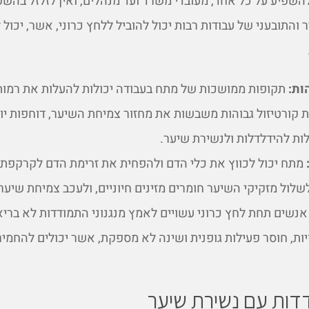
השפיע על כל אחד, מעובדי משרד ועד מנהלים, ואין לזלזל בהשפ
והתובעני של עבודות רבות יכול להוביל ללחץ כרוני, אשר, יכול 
ות:
תקופות ממושכות של מתח בעבודה יכולות להעלות את רמות
ות קורטיזול גבוהות משבשות את מחזור צמיחת השיער, דוחפות יו
ות להידלדלות ולנשירת שיער.
מתח יכול לכווץ את כלי הדם ולהפחית את זרימת הדם לקרקפת. י
שלול מזקיקי השיער חומרים מזינים חיוניים, ולעכב צמיחת שיער
נשים תחת לחץ כרוני עשויים לאמץ מנגנוני התמודדות לא בריאי
יות, חוסר פעילות גופנית ושינה לא מספקת, אשר יכולים להחמיר 
דות עם נשירת שיער