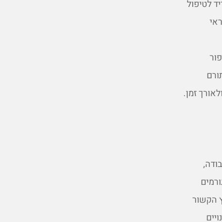
ד לטיפול
ראי
ור
ורם
אורך זמן.
ודה,
ורמים
ץ הקשור
יים