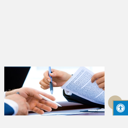
גלילה
לראש
העמוד