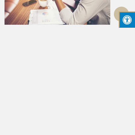
גלילה
לראש
העמוד