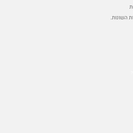
ת
ת השונות.
?