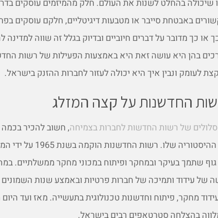
 שיכולה בהחלט לשנות את העולם. חלק מהמיזמים עוסקים בדרכ
שורים באבטחת סייבר או מטבעות דיגיטליים, חלקם עוסקים בפת
כך או כך מדובר על דברים חיוביים ובדיוק בגלל זה שווה למדינה 
כים בהן היא עושה זאת היא באמצעות הפעילות של רשות החדש
צת לעומק ונבין איך היא יכולה לעזור לחברות ההזנק בישראל.
שות החדשנות על קצה המזלג
לולים של רשות החדשות לחברות בצמיחה
, חשוב להכיר בכמה
את הגוף המיוחד הזה ואת ההיסטוריה שלו. רשו
גוף שתמך בעיקר ובמחקר ופיתוח במכוני מחקר ממשלתיים. במה
של עידוד ותמיכה של חברות פרטיות ובאמצע שנות השמונים ע
דוד מחקר, פיתוח וחדשנות טכנולוגית בתעשייה. מאז ועד היום 
לווה בהצלחה סטרטאפים רבים בישראל.