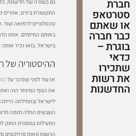
חברת
גם בשורה של חדשנות, כזו
סטרטאפ
התקשורת בינינו, אחרים ק
או שאתם
טכנולוגיים לרפואה ועוד. 
כבר חברה
באותם המיזמים. אחת הדר
בוגרת –
בישראל. בואו נכיר אותה ק
כדאי
ההיסטוריה של ר
שתכירו
את רשות
אז עוד לפני שנדבר על
המס
החדשנות
לישראל ובתחילתה הייתה 
השבעים החלה מגמה חדשה 
הפעילות במסגרת החוק לעי
הרשות מאות פרויקטים ומ