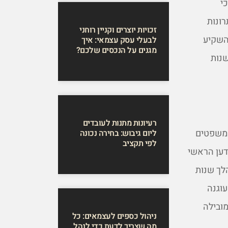
י
רונות
זכויות יוצרים וקניין רוחני
להשקיע
לבעלי עסק עצמאי: איך
מגנים על הנכסים שלכם?
נות
רעיונות מתנות לעובדים
 משפטים
ליום גיבוש: בחירה נכונה
לפי תקציב
ת החדשנות הוקמה בשנת 1965 על ידי המדען הראשי
לך שנות
וגנה
מובילה
ניהול כספים לעצמאים: כל
מה שצריך לדעת כדי לנהל