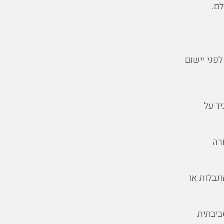
לם.
פני יישום
ד על
רה
גבלות או
ביבתית