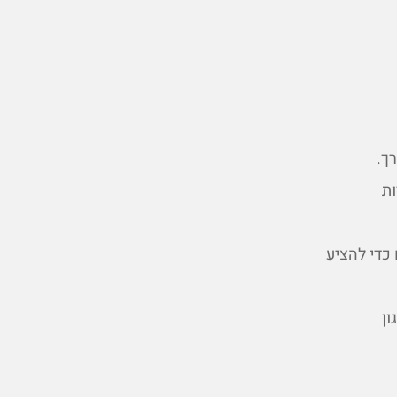
ך.
ת
כדי להציע
ון