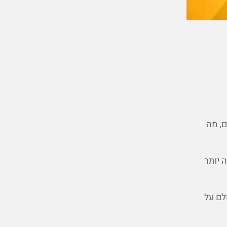
, מה
 יותר
לם על