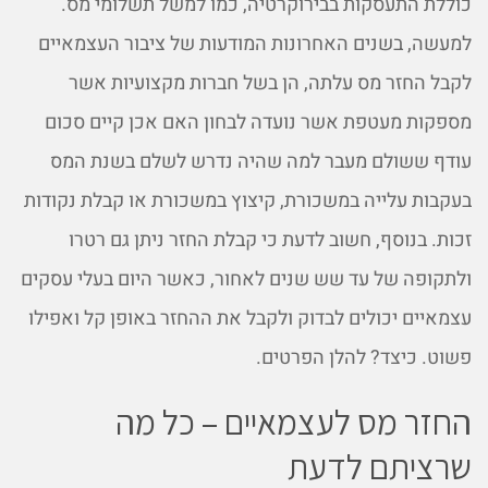
כוללת התעסקות בבירוקרטיה, כמו למשל תשלומי מס.
למעשה, בשנים האחרונות המודעות של ציבור העצמאיים
לקבל החזר מס עלתה, הן בשל חברות מקצועיות אשר
מספקות מעטפת אשר נועדה לבחון האם אכן קיים סכום
עודף ששולם מעבר למה שהיה נדרש לשלם בשנת המס
בעקבות עלייה במשכורת, קיצוץ במשכורת או קבלת נקודות
זכות. בנוסף, חשוב לדעת כי קבלת החזר ניתן גם רטרו
ולתקופה של עד שש שנים לאחור, כאשר היום בעלי עסקים
עצמאיים יכולים לבדוק ולקבל את ההחזר באופן קל ואפילו
פשוט. כיצד? להלן הפרטים.
החזר מס לעצמאיים – כל מה
שרציתם לדעת