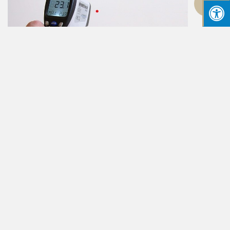
גלילה
לראש
העמוד