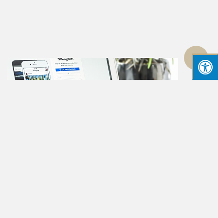
גלילה
לראש
העמוד