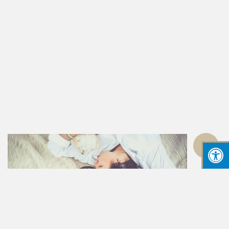
גלילה
לראש
העמוד