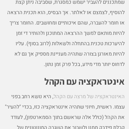
שמתכננים להעביר ישמש כמסגרת, שסביבה ניתן קצת
להוסיף, לצמצם או לאלתר. אך הבסיס, הוא תכנית הרצאה
או חומר להעברה, שהם איכותיים ומחושבים. החומר צריך
להיות מותאם למשך ההרצאה המתוכנן ולהותיר די זמן
להיערכות טכנית בהתחלה ולשאלות (לרוב בסוף). עליו
להיות מאורגן בצורה שתהיה מעניינת מספיק אך גם לא
לדחוס יותר מדי מידע, בכל פרק זמן נתון.
אינטראקציה עם הקהל
האינטראקציה של מרצה עם הקהל
, היא נושא רחב בפני
עצמו. ראשית, חיוני שתהיה אינטראקציה כזו, בכדי "להעיר"
את הקהל (כולל אלה שראשם בתוך הסמארטפון), לעודד
קבלת פידבק ממנו ולשבור את השגרה המונוטונית של