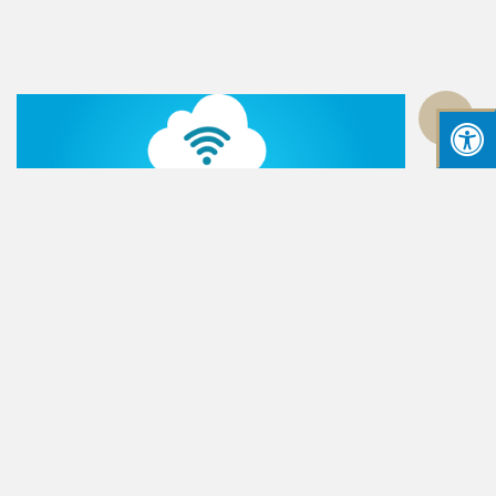
גלילה
לראש
העמוד