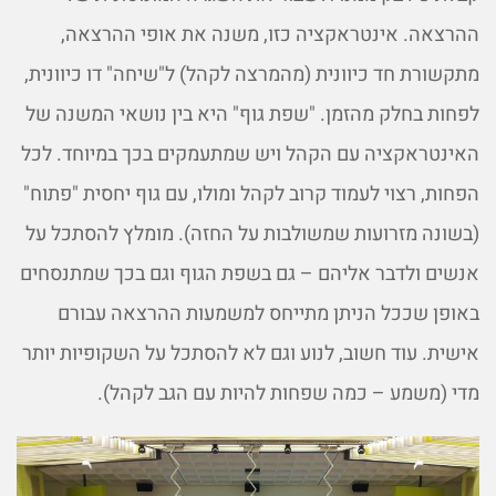
ההרצאה. אינטראקציה כזו, משנה את אופי ההרצאה,
מתקשורת חד כיוונית (מהמרצה לקהל) ל"שיחה" דו כיוונית,
לפחות בחלק מהזמן. "שפת גוף" היא בין נושאי המשנה של
האינטראקציה עם הקהל ויש שמתעמקים בכך במיוחד. לכל
הפחות, רצוי לעמוד קרוב לקהל ומולו, עם גוף יחסית "פתוח"
(בשונה מזרועות שמשולבות על החזה). מומלץ להסתכל על
אנשים ולדבר אליהם – גם בשפת הגוף וגם בכך שמתנסחים
באופן שככל הניתן מתייחס למשמעות ההרצאה עבורם
אישית. עוד חשוב, לנוע וגם לא להסתכל על השקופיות יותר
מדי (משמע – כמה שפחות להיות עם הגב לקהל).