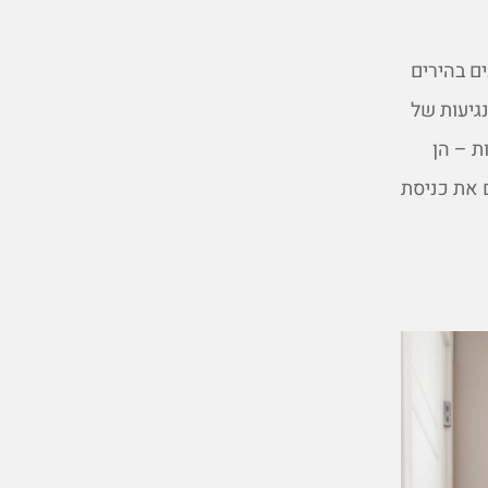
ם בהירים
גיעות של
ת – הן
 את כניסת