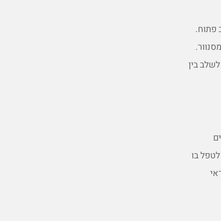
 פתוח.
סנוור.
לשלב בין
ם
לטפל בו
אי