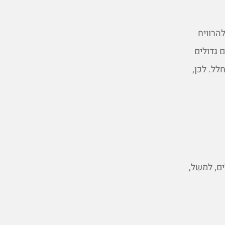
הרוויח
 גדולים
לל. לכן,
ם, למשל,