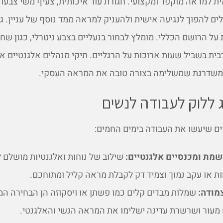
ת למראה מוקפד ומקצועי. חגורת עור איכותית, צעיף משי צבעוני
ים להפוך לנגיעה אישית ולהעניק למראה ממד נוסף של עניין. גם
ל הרושם הכללי. מומלץ לבחור בנעליים בצבע ניטרלי, כגון שחו
בית בשביל שעות ארוכות על הרגליים. תיקי מנהלים אלגנטיים או
ומשדרגת שמשלימה בצורה טובה את המראה העסקי.
 ללוק לעבודה לנשים
ים שיעשו את העבודה בימים החמים:
שמת ומכנסיים אלגנטיים:
שילוב של נוחות ואלגנטיות מושלם 
ות או עקב נמוך וצמיד דק לקבלת מראה קליל ומתוחכם.
מודה:
שמלות מבדים קלים כמו פשתן או ויסקוזה הן הבחירה ה
 מעור ושרשרת עדינה ישלימו את המראה הנשי והאלגנטי.