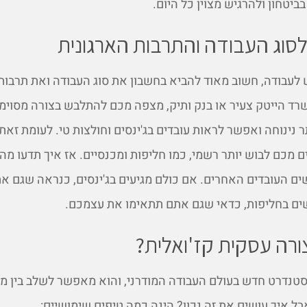
ביטחון ולהרגיש מצוין כל היום.
וג העבודה והתרבות הארגונית
עבודה, חשוב מאוד להביא בחשבון את סוג העבודה ואת תרבות 
שרד הייטק צעיר או בנק ותיק, מצפה מכם להתלבש בצורה מסוימ
ר נינוחה ואפשר לראות עובדים בג'ינסים וחולצות טי. לעומת זאת
ים מכם לבוש יותר רשמי, כמו חליפות ומכנסיים. אז איך תדעו מ
ם העובדים האחרים. אם כולם מגיעים בג'ינסים, כנראה שגם את
שים בחליפות, כדאי שגם אתם תתאימו את עצמכם.
רה עסקית קז'ואלית?
סטנדרט חדש בעולם העבודה המודרני, והוא מאפשר לשלב בין מ
אבל איך עושים את זה נכון? הינה כמה טיפים שימושיים: