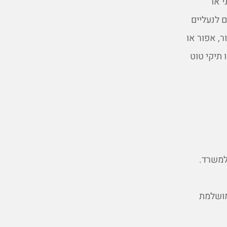
 או
 לנעליים
ר, אפור או
 תיקי טוט
למשרד.
מושלמת