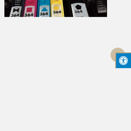
גלילה
לראש
העמוד