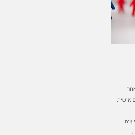
אחר
ם אישית
שית.
.