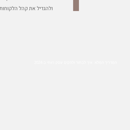
ולהגדיל את קהל הלקוחות
המדריך המלא: איך לבחור ולהקים עסק רווחי ב-2024