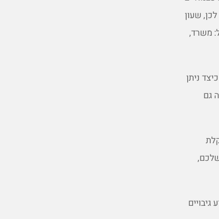
כן, שעון
: משרד,
יצד ניתן
 גם
קלת
שלכם,
 גיבויים