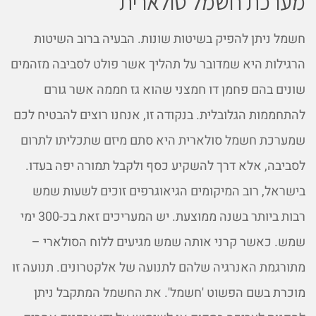
מערכת חשמל סולארית
חשמל ניתן להפיק בשיטות שונות. הבעיה ברוב השיטות
הרגילות היא שמדובר על תהליך אשר פולט לסביבה מזהמים
שונים בהם פחמן דו חמצני שהוא גז חממה אשר גורם
להתחממות הגלובלית. בנקודה זו, אנחנו רוצים להבטיח לכם
שמערכת חשמל סולארית היא סתם מיזם שתכליתו לתרום
לסביבה, אלא דרך להשקיע כסף ולקבל תמורה יפה בעדו.
בישראל, רוב המיקומים הגיאוגרפים זוכים לשעות שמש
רבות ביותר בשנה ממוצעת. יש המעריכים זאת בכ-300 ימי
שמש. כאשר קרני אותה שמש מגיעים ללוח הסולארי –
מתורגמת האנרגיה שלהם לתנועה של אלקטרונים. תנועה זו
מוכרת בשם הפשוט 'חשמל'. את החשמל המתקבל ניתן