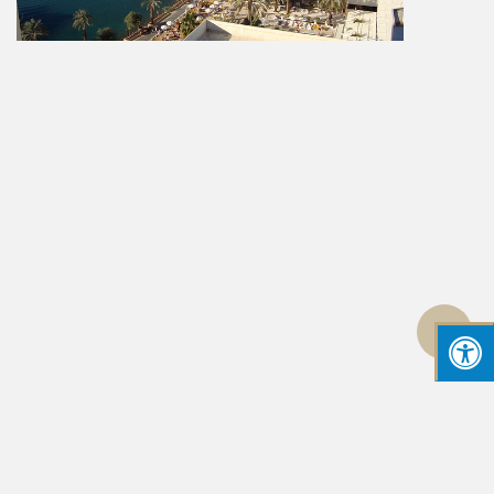
גלילה
לראש
העמוד