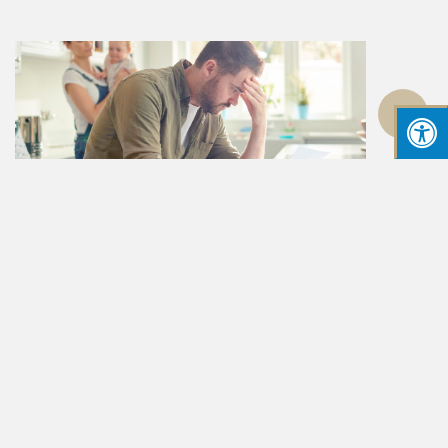
גלילה
לראש
העמוד