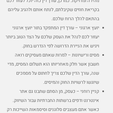
מהירה ומדויקת. כמו כן, עורך דין כזה יוכל לעזור לכם
בקריאת חוזים שקיבלתם, לנתח אותם ולהגיב עליהם
בהתאם להלך הרוח שלכם.
יועץ ארגוני – עורך דין המתפקד בתור יועץ ארגוני
יעזור לכם לנהל את העסק שלכם על הצד הטוב ביותר
ויגיש את הניירת הדרושה לפי הנדרש בחוק.
מסים ורישיונות – למרות שאתם מעסיקים רואה
חשבון אשר חלק מאחריותו הוא תשלום המסים, מדי
שנה, עורך הדין שלכם צריך לחתום על מסמכים
שיוגשו לרשויות החוק והמיסים.
קניין רוחני – כעסק, מן הסתם שתבנו גם אתר
אינטרנט ודפים ברשתות החברתיות עבור השיווק.
כאשר אתם מעצבים סלוגנים וסיסמאות השייכות רק