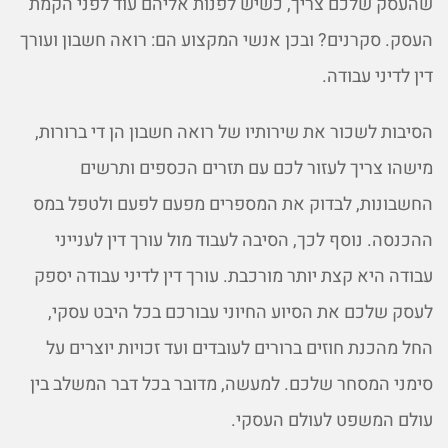
שהעסק שלכם צריך, כשיש לפנות אליהם עוד לפני הקמת
העסק. סקרנים? ובכן אנשי המקצוע הם: רואה חשבון ועורך
דין לדיני עבודה.
הסיבות לשכור את שירותיו של רואה חשבון הן די ברורות,
מישהו צריך לעזור לכם עם תזרים הכספים ותרשים
החשבונות, לבדוק את המספרים מפעם לפעם ולטפל במס
ההכנסה. נוסף לכך, הסיבה לעבוד מול עורך דין לענייני
עבודה היא קצת יותר מורכבת. עורך דין לדיני עבודה יספק
לעסק שלכם את הסיוע החיוני עבורכם בכל היבט עסקי,
החל מהכנת חוזים ברורים לעובדים ועד זכויות יוצרים על
סימני המסחר שלכם. למעשה, מדובר בכל דבר המשלב בין
עולם המשפט לעולם העסקי.