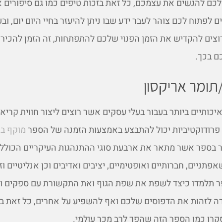
לכם להגשים את עצמכם, כל זאת בזכות טיפים כמו גם סיפורים א
לפתוח לכם צוהר לעבר ידע שבו ניתן להיעזר בחיי היום יום, ובע
צים להקדיש את הזמן הפנוי שלכם להתפתחות, זה הזמן להכיר
ם בכך.
תומר אריקסון
כותיים ביותר בעבור בעלי עסקים אשר רוצים ליצור חווית קריא
רודוקטיביות יכול להתבצע באמצעות הזמנה של הספר
מוקף בא
ר בספר אשר מתאר את ארבעת סוגי ההתנהגות העיקריים הכוללים
פתניים, חברותיים ואופטימיים, יציבים ואדיבים וכן אנליטיים וז
 תלמדו כיצד לשפת את שפת הגוף ואת התקשורת עם ספקים ו
רה לזהות את הדפוסים שלכם ואף להשפיע על אחרים, כל זאת 
רן כמו הספר הזה שהפך לרב מכר עולמי.