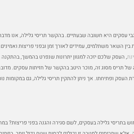
בי עסקים היא חשובה שבעתיים. בהקשר תריסי גלילה, אנו מדבר
 בין השאר משתלמים, עמידים לאורך זמן ובפני פריצות ואמינים
נת
, העסק שלכם יזכה למגוון יתרונות שנפרט בהמשך, בהתקנה 
 של תריס מסוג זה, מוכר היטב בהקשר של חזיתות עסקים. מדובר
 העסק ופתיחתו. אך ניתן להתקין תריסי גלילה, גם במקומות נו
ש בתריסי גלילה בעסקים, לשם סגירה והגנה בפני פריצות? במ
 אלא שתריסים למטרה זו יכולים לכסות שטח גדול יותר. בפתיח