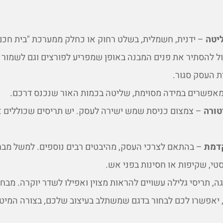
יטה
– ידנית, חשמלית, בשלט רחוק או כחלק ממערכת "בית חכם
ל להסתיר את פנים המבנה באופן שמפריע לפורצים וגם לשמור 
ת העסק סגור.
אפשרים במידה מסוימת, שליטה בכמות האור שנכנס דרכם.
ורה
– צמצום כניסת שמש ישירה לעסק. יש תריסים שכוללים אפ
דמת
– בהתאם לצרכי העסק, מהיבטים רבים נוספים. למשל מבח
טי, שקיפות או חסינות בפני אש.
, תריסי גלילה עשויים להראות מצוין ואפילו לשדר יוקרה. מבח
ר, יאפשרו לכם לבחור בדגם שמשתלב בעיצוב שלכם, בצורה המיטב