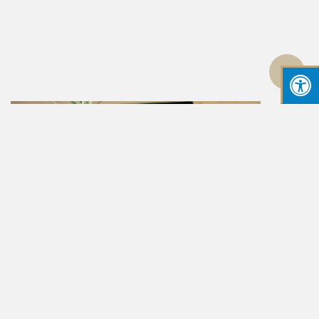
גלילה
לראש
העמוד